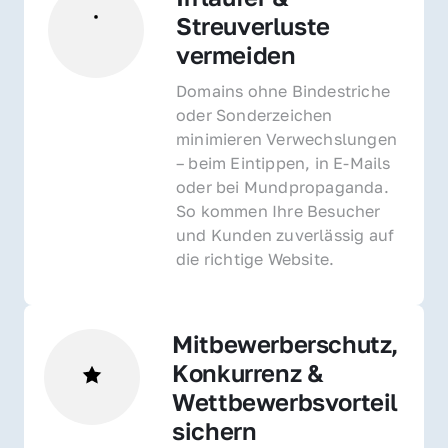
Streuverluste 
vermeiden
Domains ohne Bindestriche 
oder Sonderzeichen 
minimieren Verwechslungen 
– beim Eintippen, in E-Mails 
oder bei Mundpropaganda. 
So kommen Ihre Besucher 
und Kunden zuverlässig auf 
die richtige Website.
Mitbewerberschutz, 
Konkurrenz & 
Wettbewerbsvorteil 
sichern 