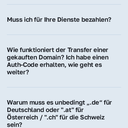
späteren Betrieb der Domain (z. B. beim 
Hosting-Anbieter) fallen geringe laufende 
Muss ich für Ihre Dienste bezahlen?
Gebühren an. Diese bewegen sich für .de 
Nein, bei uns zahlen Sie nur den Kaufpreis 
Domains bei ca. 5€ / Jahr
der Domain – ohne zusätzliche Vermittlungs- 
oder Servicegebühren.
Wie funktioniert der Transfer einer 
gekauften Domain? Ich habe einen 
Auth-Code erhalten, wie geht es 
weiter?
Mit dem Auth-Code beauftragen Sie Ihren 
Provider, die Domain zu übernehmen. Gerne 
begleiten wir Sie bei diesem einfachen und 
Warum muss es unbedingt „.de“ für 
schnellen Prozess.
Deutschland oder ".at" für 
Österreich / ".ch" für die Schweiz 
sein?