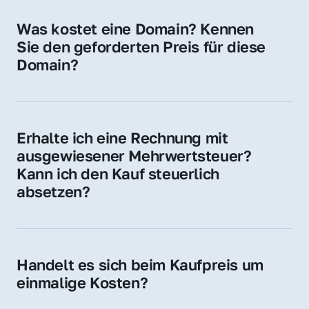
für Ihre Website, Weiterleitung, E-Mail-
Was kostet eine Domain? Kennen 
Adressen oder als digitale Investition.
Sie den geforderten Preis für diese 
Domain?
Der Preis variiert je nach Domain. Für diese 
Domain liegt ein konkreter Kaufpreis vor – 
kontaktieren Sie uns gerne für ein 
Erhalte ich eine Rechnung mit 
unverbindliches Angebot.
ausgewiesener Mehrwertsteuer? 
Kann ich den Kauf steuerlich 
absetzen?
Ja, Sie erhalten eine Rechnung mit MwSt. 
Für Unternehmen ist der Kauf in der Regel 
steuerlich absetzbar.
Handelt es sich beim Kaufpreis um 
einmalige Kosten?
Ja. Der Kaufpreis ist einmalig. Nur beim 