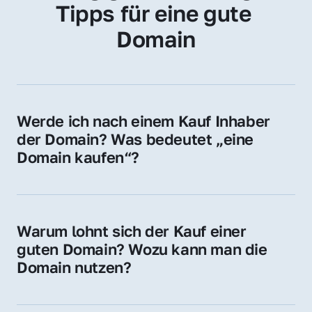
Tipps für eine gute 
Domain
Werde ich nach einem Kauf Inhaber 
der Domain? Was bedeutet „eine 
Domain kaufen“?
Ja, Sie werden der offizielle Domain-Inhaber. 
Sie erhalten alle Rechte zur Nutzung, 
Verwaltung oder Weiterveräußerung der 
Warum lohnt sich der Kauf einer 
Domain.
guten Domain? Wozu kann man die 
Domain nutzen?
Eine starke Domain steigert Sichtbarkeit, 
Vertrauen und Markenwert. Nutzen Sie sie 